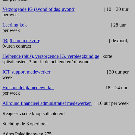
Verzorgende IG (avond of dag-avond)
| 10 – 30 uur
per week
Leerling kok
| 28 uur
per week
(Bij)baan in de zorg
| flexpool,
0-uren contract
Helpende (plus), verzorgende IG, verpleegkundige
| korte
spitsdiensten, 3 uur in de ochtend en/of avond
ICT support medewerker
| 30 uur per
week
Huishoudelijk medewerker
| 18 – 24 uur
per week
Allround financieel administratief medewerker
| 16 uur per week
Reageer via de knop solliciteren!
Stichting de Koperhorst
Adres
Paladijnenweg 275