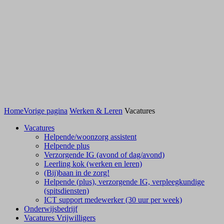
Home
Vorige pagina
Werken & Leren
Vacatures
Vacatures
Helpende/woonzorg assistent
Helpende plus
Verzorgende IG (avond of dag/avond)
Leerling kok (werken en leren)
(Bij)baan in de zorg!
Helpende (plus), verzorgende IG, verpleegkundige
(spitsdiensten)
ICT support medewerker (30 uur per week)
Onderwijsbedrijf
Vacatures Vrijwilligers