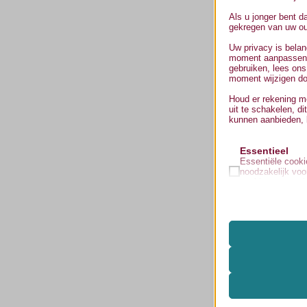
Als u jonger bent d
gekregen van uw oud
Uw privacy is belan
moment aanpassen. 
gebruiken, lees ons
moment wijzigen doo
Houd er rekening me
uit te schakelen, di
kunnen aanbieden, 
Essentieel
Essentiële cookie
noodzakelijk voo
cookies en serv
volgens de AVG.
Analyses
Statistiekcookie
mhcookie
inzicht krijgen 
wordpress_logged
wordpress_test_c
Media
Deze cookies en
_ga
wp-settings-*
weer te geven, zo
mediaposts, enz
_ga_*